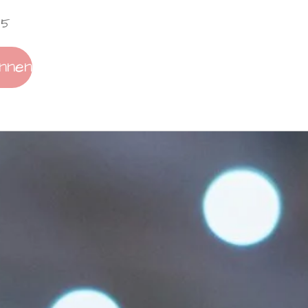
85
nnen