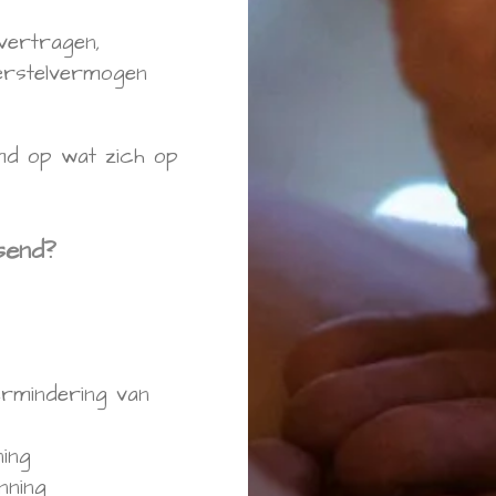
 vertragen,
herstelvermogen
md op wat zich op
send?
ermindering van
ning
nning