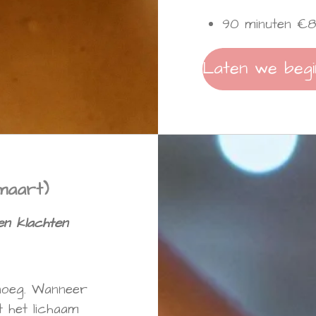
90 minuten €
Laten we begi
maart)
en klachten
enoeg. Wanneer
t het lichaam