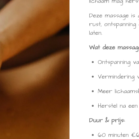
lichaam mag herste
Deze massage is 
rust, ontspanning 
laten.
Wat deze massage
Ontspanning va
Vermindering v
Meer lichaams
Herstel na een
Duur & prijs:
60 minuten €