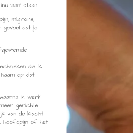
inu ‘aan’ staan.
ijn, migraine,
t gevoel dat je
afgestemde
echnieken die ik
ichaam op dat
 waarna ik werk
 meer gerichte
jk van de klacht
p, hoofdpijn of het