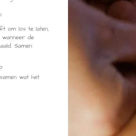
n
ft om los te laten,
t wanneer de
aald. Samen
t?
 samen wat het