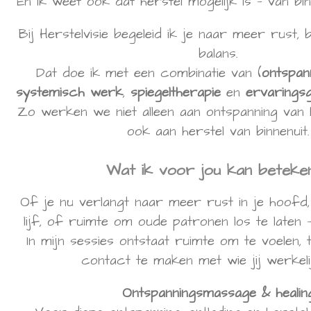
En ik weet ook dat herstel mogelijk is — van bin
Bij Herstelvisie begeleid ik je naar meer rust
balans.
Dat doe ik met een combinatie van (
ontspan
systemisch werk
,
spiegeltherapie
en
ervarings
Zo werken we niet alleen aan ontspanning van 
ook aan herstel van binnenuit.
Wat ik voor jou kan beteke
Of je nu verlangt naar meer rust in je hoofd, 
lijf, of ruimte om oude patronen los te laten 
In mijn sessies ontstaat ruimte om te voelen,
contact te maken met wie jij werkeli
Ontspanningsmassage & healin