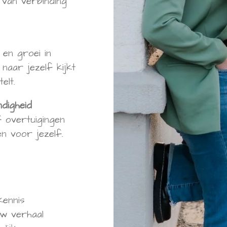
 van verbinding
en groei in
naar jezelf kijkt
elt.
digheid
overtuigingen
n voor jezelf.
kennis
w verhaal