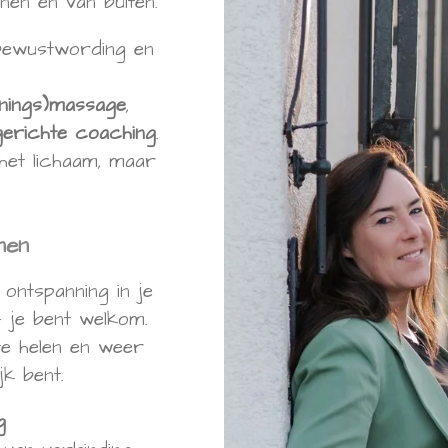
nen én van buiten.
, bewustwording en
nings)massage
,
gerichte coaching
.
het lichaam, maar
nen
ontspanning in je
— je bent welkom.
 te helen en weer
jk bent.
g